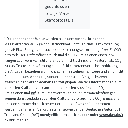
geschlossen
Google Maps
Standortdetails
* Die angegebenen Werte wurden nach dem vorgeschriebenen
Messverfahren WLTP (World Harmonised Light Vehicles Test Procedure)
gemäß Pkw-Energieverbrauchskennzeichnungsverordnung (Pkw-EnVKV)
ermittelt. Der Kraftstoffverbrauch und die CO
-Emissionen eines Pkw
2
hängen auch vom Fahrstil und anderen nichttechnischen Faktoren ab. CO
2
ist das für die Erderwärmung hauptsächlich verantwortliche Treibhausgas.
Die Angaben beziehen sich nicht auf ein einzelnes Fahrzeug und sind nicht
Bestandteil des Angebots, sondern dienen allein Vergleichszwecken
zwischen den verschiedenen Fahrzeugtypen. Weitere Informationen zum
offiziellen Kraftstoffverbrauch, den offiziellen spezifischen CO
-
2
Emissionen und ggf. zum Stromverbrauch neuer Personenkraftwagen
können dem „Leitfaden über den Kraftstoffverbrauch, die CO
-Emissionen
2
und den Stromverbrauch neuer Personenkraftwagen“ entnommen
werden, der an allen Verkaufsstellen sowie bei der Deutschen Automobil
Treuhand GmbH (DAT) unentgeltlich erhältlich ist oder unter
www.dat.de/c
o2
abrufbar ist.