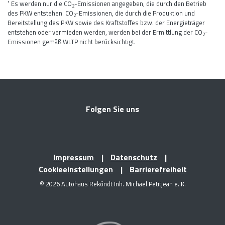
¹ Es werden nur die CO
-Emissionen angegeben, die durch den Betrieb
2
des PKW entstehen. CO
-Emissionen, die durch die Produktion und
2
Bereitstellung des PKW sowie des Kraftstoffes bzw. der Energieträger
entstehen oder vermieden werden, werden bei der Ermittlung der CO
-
2
Emissionen gemäß WLTP nicht berücksichtigt.
Folgen Sie uns
Impressum
Datenschutz
Cookieeinstellungen
Barrierefreiheit
© 2026 Autohaus Reköndt Inh. Michael Petitjean e. K.