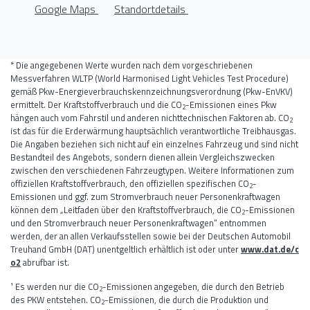
Google Maps
Standortdetails
* Die angegebenen Werte wurden nach dem vorgeschriebenen
Messverfahren WLTP (World Harmonised Light Vehicles Test Procedure)
gemäß Pkw-Energieverbrauchskennzeichnungsverordnung (Pkw-EnVKV)
ermittelt. Der Kraftstoffverbrauch und die CO
-Emissionen eines Pkw
2
hängen auch vom Fahrstil und anderen nichttechnischen Faktoren ab. CO
2
ist das für die Erderwärmung hauptsächlich verantwortliche Treibhausgas.
Die Angaben beziehen sich nicht auf ein einzelnes Fahrzeug und sind nicht
Bestandteil des Angebots, sondern dienen allein Vergleichszwecken
zwischen den verschiedenen Fahrzeugtypen. Weitere Informationen zum
offiziellen Kraftstoffverbrauch, den offiziellen spezifischen CO
-
2
Emissionen und ggf. zum Stromverbrauch neuer Personenkraftwagen
können dem „Leitfaden über den Kraftstoffverbrauch, die CO
-Emissionen
2
und den Stromverbrauch neuer Personenkraftwagen“ entnommen
werden, der an allen Verkaufsstellen sowie bei der Deutschen Automobil
Treuhand GmbH (DAT) unentgeltlich erhältlich ist oder unter
www.dat.de/c
o2
abrufbar ist.
¹ Es werden nur die CO
-Emissionen angegeben, die durch den Betrieb
2
des PKW entstehen. CO
-Emissionen, die durch die Produktion und
2