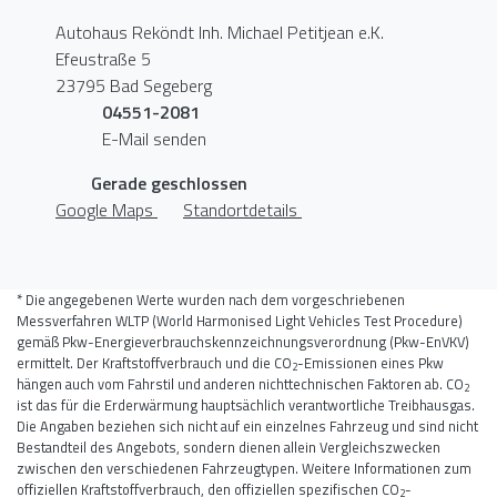
Autohaus Reköndt Inh. Michael Petitjean e.K.
Efeustraße 5
23795 Bad Segeberg
04551-2081
E-Mail senden
Gerade geschlossen
Google Maps
Standortdetails
* Die angegebenen Werte wurden nach dem vorgeschriebenen
Messverfahren WLTP (World Harmonised Light Vehicles Test Procedure)
gemäß Pkw-Energieverbrauchskennzeichnungsverordnung (Pkw-EnVKV)
ermittelt. Der Kraftstoffverbrauch und die CO
-Emissionen eines Pkw
2
hängen auch vom Fahrstil und anderen nichttechnischen Faktoren ab. CO
2
ist das für die Erderwärmung hauptsächlich verantwortliche Treibhausgas.
Die Angaben beziehen sich nicht auf ein einzelnes Fahrzeug und sind nicht
Bestandteil des Angebots, sondern dienen allein Vergleichszwecken
zwischen den verschiedenen Fahrzeugtypen. Weitere Informationen zum
offiziellen Kraftstoffverbrauch, den offiziellen spezifischen CO
-
2